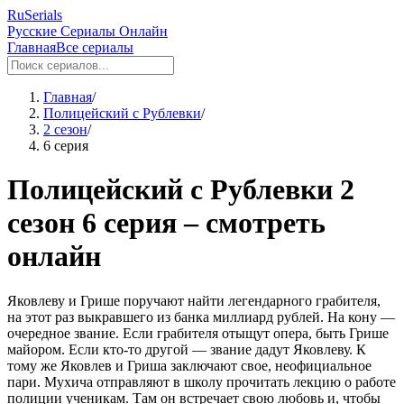
RuSerials
Русские Сериалы Онлайн
Главная
Все сериалы
Главная
/
Полицейский с Рублевки
/
2 сезон
/
6 серия
Полицейский с Рублевки 2
сезон 6 серия – смотреть
онлайн
Яковлеву и Грише поручают найти легендарного грабителя,
на этот раз выкравшего из банка миллиард рублей. На кону —
очередное звание. Если грабителя отыщут опера, быть Грише
майором. Если кто-то другой — звание дадут Яковлеву. К
тому же Яковлев и Гриша заключают свое, неофициальное
пари. Мухича отправляют в школу прочитать лекцию о работе
полиции ученикам. Там он встречает свою любовь и, чтобы